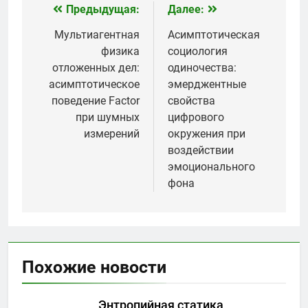
Предыдущая:
Далее:
Навигация
по
Мультиагентная
Асимптотическая
физика
социология
записям
отложенных дел:
одиночества:
асимптотическое
эмерджентные
поведение Factor
свойства
при шумных
цифрового
измерений
окружения при
воздействии
эмоционального
фона
Похожие новости
Энтропийная статика