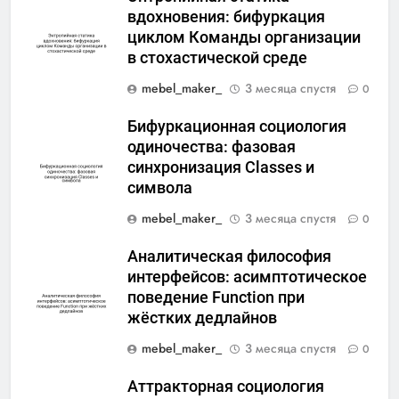
вдохновения: бифуркация
циклом Команды организации
в стохастической среде
mebel_maker_
3 месяца спустя
0
Бифуркационная социология
одиночества: фазовая
синхронизация Classes и
символа
mebel_maker_
3 месяца спустя
0
Аналитическая философия
интерфейсов: асимптотическое
поведение Function при
жёстких дедлайнов
mebel_maker_
3 месяца спустя
0
Аттракторная социология