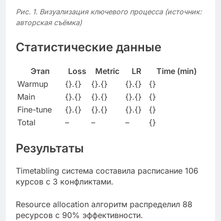
Рис. 1. Визуализация ключевого процесса (источник:
авторская съёмка)
Статистические данные
Этап
Loss
Metric
LR
Time (min)
Warmup
{}.{}
{}.{}
{}.{}
{}
Main
{}.{}
{}.{}
{}.{}
{}
Fine-tune
{}.{}
{}.{}
{}.{}
{}
Total
–
–
–
{}
Результаты
Timetabling система составила расписание 106
курсов с 3 конфликтами.
Resource allocation алгоритм распределил 88
ресурсов с 90% эффективности.