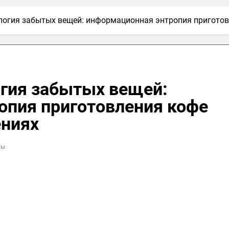
логия забытых вещей: информационная энтропия пригото
огия забытых вещей:
опия приготовления кофе
ниях
ты