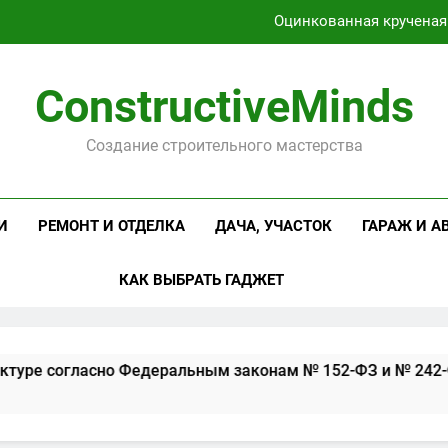
Оцинкованная крученая
Проектирование и серийное производство светодиодных свет
ConstructiveMinds
Профессиональная косметика и оборудование для маникюр
Создание строительного мастерства
Требования к ИТ-инфраструктуре согласно Федерал
Оцинкованная крученая
И
РЕМОНТ И ОТДЕЛКА
ДАЧА, УЧАСТОК
ГАРАЖ И А
Проектирование и серийное производство светодиодных свет
КАК ВЫБРАТЬ ГАДЖЕТ
ласно Федеральным законам № 152-ФЗ и № 242-ФЗ