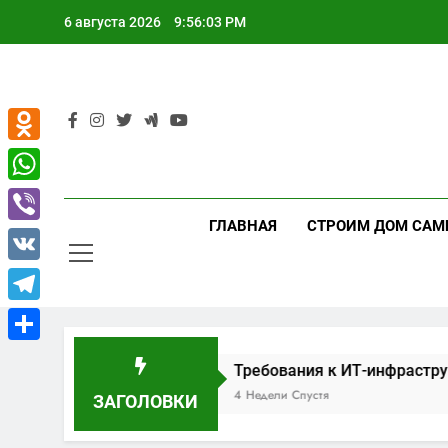
Перейти
6 августа 2026
9:56:04 PM
к
содержимому
Odnoklassniki
WhatsApp
ГЛАВНАЯ
СТРОИМ ДОМ САМ
Viber
VK
Telegram
Отправить
ниц
Требования к ИТ-инфраструктуре сог
4 Недели Спустя
ЗАГОЛОВКИ