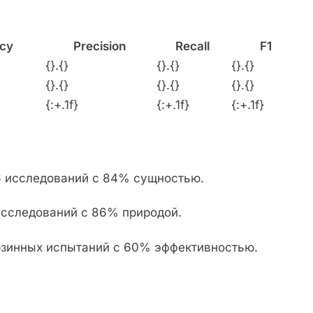
cy
Precision
Recall
F1
{}.{}
{}.{}
{}.{}
{}.{}
{}.{}
{}.{}
{:+.1f}
{:+.1f}
{:+.1f}
6 исследований с 84% сущностью.
 исследований с 86% природой.
корзинных испытаний с 60% эффективностью.