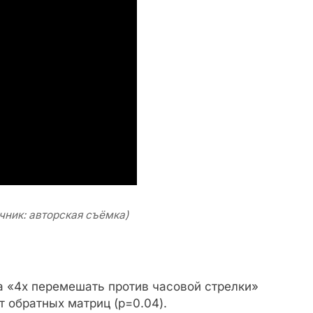
чник: авторская съёмка)
а «4x перемешать против часовой стрелки»
 обратных матриц (p=0.04).