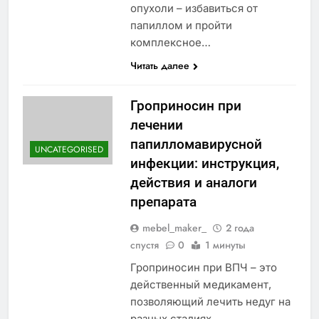
опухоли – избавиться от
папиллом и пройти
комплексное…
Читать далее
Гроприносин при
лечении
папилломавирусной
UNCATEGORISED
инфекции: инструкция,
действия и аналоги
препарата
mebel_maker_
2 года
спустя
0
1 минуты
Гроприносин при ВПЧ – это
действенный медикамент,
позволяющий лечить недуг на
разных стадиях.