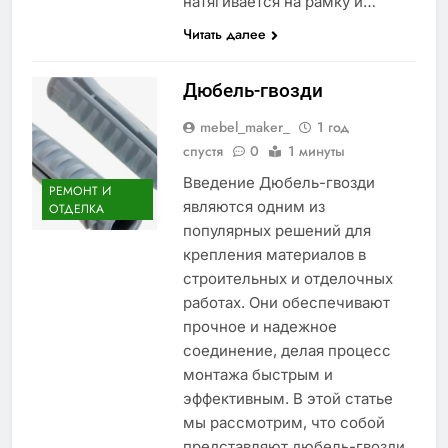
натягивается на рамку и…
Читать далее
Дюбель-гвозди
mebel_maker_
1 год
спустя
0
1 минуты
Введение Дюбель-гвозди
РЕМОНТ И
являются одним из
ОТДЕЛКА
популярных решений для
крепления материалов в
строительных и отделочных
работах. Они обеспечивают
прочное и надежное
соединение, делая процесс
монтажа быстрым и
эффективным. В этой статье
мы рассмотрим, что собой
представляют дюбель-гвозди,