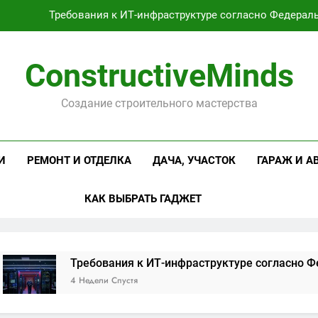
Требования к ИТ-инфраструктуре согласно Федерал
Оцинкованная крученая
ConstructiveMinds
Проектирование и серийное производство светодиодных свет
Создание строительного мастерства
Профессиональная косметика и оборудование для маникюр
Требования к ИТ-инфраструктуре согласно Федерал
И
РЕМОНТ И ОТДЕЛКА
ДАЧА, УЧАСТОК
ГАРАЖ И А
Оцинкованная крученая
КАК ВЫБРАТЬ ГАДЖЕТ
Проектирование и серийное производство светодиодных свет
Требования к ИТ-инфраструктуре согласно Федеральны
4 Недели Спустя