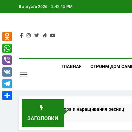
Перейти
8 августа 2026
2:42:16 PM
к
содержимому
Odnoklassniki
WhatsApp
ГЛАВНАЯ
СТРОИМ ДОМ САМ
Viber
VK
Telegram
Отправить
маникюра, педикюра и наращивания ресниц
ЗАГОЛОВКИ