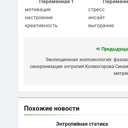
Переменная 1
Переменн
мотивация
стресс
настроение
инсайт
креативность
выгорание
Предыдуща
Навигация
по
Эволюционная зоопсихология: фазов
синхронизация энтропия Колмогорова-Синая
записям
метри
Похожие новости
Энтропийная статика