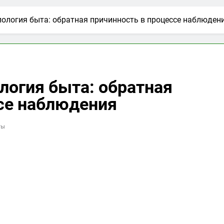
пология быта: обратная причинность в процессе наблюден
логия быта: обратная
се наблюдения
ты