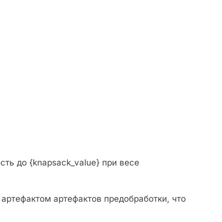
ть до {knapsack_value} при весе
я артефактом артефактов предобработки, что