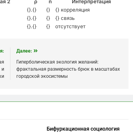
ая 2
ρ
n
Интерпретация
{}.{}
{}
{} корреляция
{}.{}
{}
{} связь
{}.{}
{}
отсутствует
я:
Далее:
ая
Гиперболическая экология желаний:
 и
фрактальная размерность брюк в масштабах
ки
городской экосистемы
Бифуркационная социология