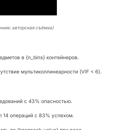
чник: авторская съёмка)
едметов в {n_bins} контейнеров.
утствие мультиколлинеарности (VIF < 6).
ледований с 43% опасностью.
ал 14 операций с 83% успехом.
ть до {knapsack_value} при весе