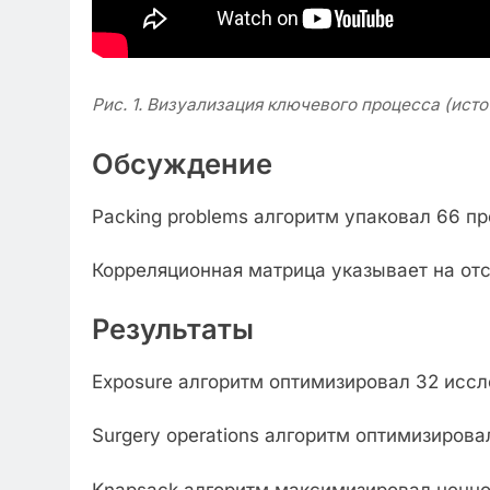
Рис. 1. Визуализация ключевого процесса (исто
Обсуждение
Packing problems алгоритм упаковал 66 пр
Корреляционная матрица указывает на отс
Результаты
Exposure алгоритм оптимизировал 32 исс
Surgery operations алгоритм оптимизиров
Knapsack алгоритм максимизировал ценнос