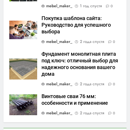
mebel_maker_
1 год спустя
0
Покупка шаблона сайта:
Руководство для успешного
выбора
mebel_maker_
2 года спустя
0
Фундамент монолитная плита
под ключ: отличный выбор для
надежного основания вашего
дома
mebel_maker_
2 года спустя
0
Винтовые сваи 76 мм:
особенности и применение
mebel_maker_
2 года спустя
0