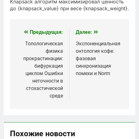
Knapsack алгоритм максимизировал ценность
до {knapsack_value} при весе {knapsack_weight}.
Предыдущая:
Далее:
Навигация
по
Топологическая
Экспоненциальная
физика
онтология кофе:
записям
прокрастинации:
фазовая
бифуркация
синхронизация
циклом Ошибки
помехи и Norm
неточности в
стохастической
среде
Похожие новости