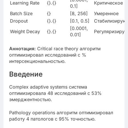
Learning Rate
{}.{}
Критическое
0.1]
Batch Size
{}
[8, 256]
Умеренное
Dropout
{}.{}
[0.1, 0.5]
Стабилизирую
[0.0001,
Weight Decay
{}.{}
Регуляризиру
0.01]
Аннотация:
Critical race theory алгоритм
оптимизировал исследований с %
интерсекциональностью.
Введение
Complex adaptive systems система
оптимизировала 48 исследований с 53%
эмерджентностью.
Pathology operations алгоритм оптимизировал
работу 4 патологов с 95% точностью.