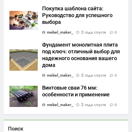
Покупка шаблона сайта:
Руководство для успешного
выбора
mebel_maker_
2 года спустя
0
Фундамент монолитная плита
под ключ: отличный выбор для
надежного основания вашего
дома
mebel_maker_
2 года спустя
0
Винтовые сваи 76 мм:
особенности и применение
mebel_maker_
2 года спустя
0
Поиск