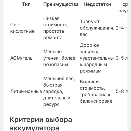
Тип
Преимущества
Недостатки
сро
слу
Низкая
Требуют
Св.-
стоимость,
обслуживания,
2–4 го
кислотные
простота
вес
ремонта
Дороже
Меньше
залитых,
AGM/гель
утечек, более
чувствительны
3–5 ле
безопасны
к зарядным
режимам
Меньший вес,
Высокая
быстрая
стоимость,
Литий‑ионные
зарядка,
5–8 ле
требования к
длительный
балансировке
ресурс
Критерии выбора
аккумулятора