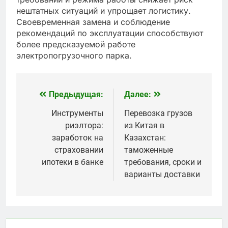
нештатных ситуаций и упрощает логистику.
Своевременная замена и соблюдение
рекомендаций по эксплуатации способствуют
более предсказуемой работе
электропогрузочного парка.
Предыдущая:
Далее:
Навигация
по
Инструменты
Перевозка грузов
риэлтора:
из Китая в
записям
заработок на
Казахстан:
страховании
таможенные
ипотеки в банке
требования, сроки и
варианты доставки