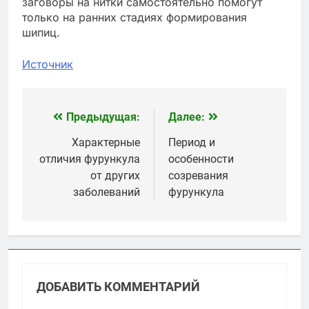
заговоры на нитки самостоятельно помогут
только на ранних стадиях формирования
шипиц.
Источник
Предыдущая:
Далее:
Навигация
по
Характерные
Период и
отличия фурункула
особенности
записям
от других
созревания
заболеваний
фурункула
ДОБАВИТЬ КОММЕНТАРИЙ