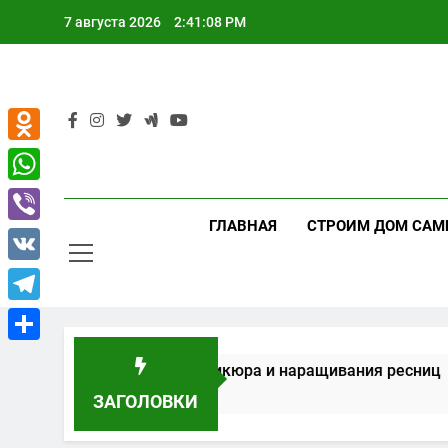
Перейти
7 августа 2026
2:41:09 PM
к
содержимому
Odnoklassniki
WhatsApp
ГЛАВНАЯ
СТРОИМ ДОМ САМ
Viber
VK
Telegram
Отправить
никюра, педикюра и наращивания ресниц
Т
4
ЗАГОЛОВКИ