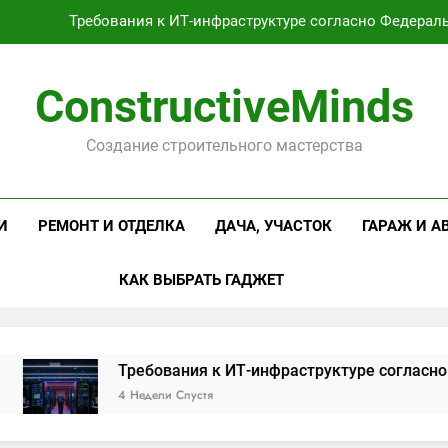
Оцинкованная крученая
Проектирование и серийное производство светодиодных свет
ConstructiveMinds
Профессиональная косметика и оборудование для маникюр
Создание строительного мастерства
Требования к ИТ-инфраструктуре согласно Федерал
Оцинкованная крученая
И
РЕМОНТ И ОТДЕЛКА
ДАЧА, УЧАСТОК
ГАРАЖ И А
Проектирование и серийное производство светодиодных свет
КАК ВЫБРАТЬ ГАДЖЕТ
ребования к ИТ-инфраструктуре согласно Федеральным 
 Недели Спустя