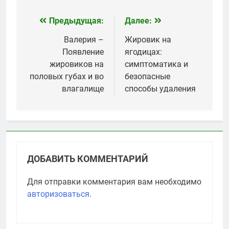
Предыдущая:
Далее:
Навигация
по
Валерия –
Жировик на
Появление
ягодицах:
записям
жировиков на
симптоматика и
половых губах и во
безопасные
влагалище
способы удаления
ДОБАВИТЬ КОММЕНТАРИЙ
Для отправки комментария вам необходимо
авторизоваться
.