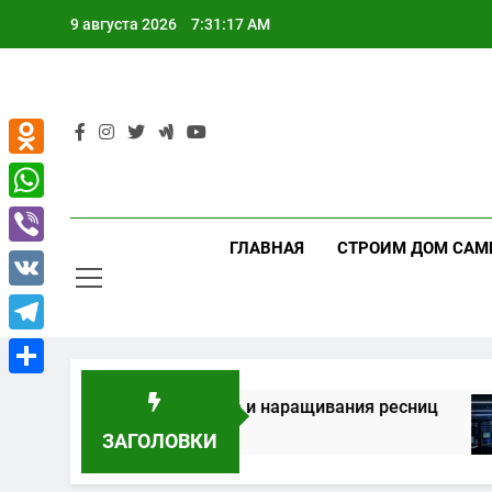
Перейти
9 августа 2026
7:31:18 AM
к
содержимому
Odnoklassniki
WhatsApp
ГЛАВНАЯ
СТРОИМ ДОМ САМ
Viber
VK
Telegram
Отправить
никюра, педикюра и наращивания ресниц
4
ЗАГОЛОВКИ