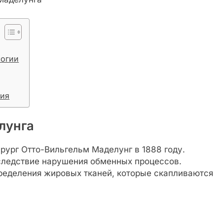
логии
ния
лунга
рург Отто-Вильгельм Маделунг в 1888 году.
следствие нарушения обменных процессов.
ределения жировых тканей, которые скапливаются