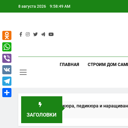
Перейти
8 августа 2026
9:58:50 AM
к
содержимому
Odnoklassniki
WhatsApp
ГЛАВНАЯ
СТРОИМ ДОМ САМ
Viber
VK
Telegram
Отправить
орудование для маникюра, педикюра и наращивания ресн
ЗАГОЛОВКИ