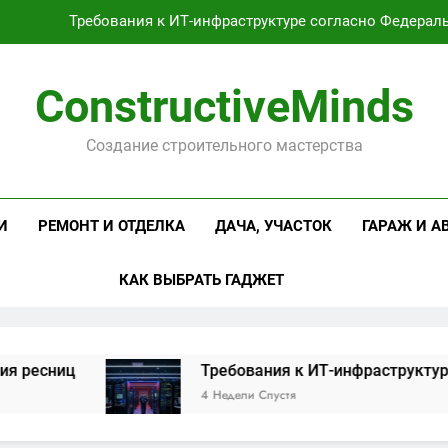
Требования к ИТ-инфраструктуре согласно Федерал
Оцинкованная крученая
ConstructiveMinds
Проектирование и серийное производство светодиодных свет
Создание строительного мастерства
Профессиональная косметика и оборудование для маникюр
Требования к ИТ-инфраструктуре согласно Федерал
И
РЕМОНТ И ОТДЕЛКА
ДАЧА, УЧАСТОК
ГАРАЖ И А
Оцинкованная крученая
КАК ВЫБРАТЬ ГАДЖЕТ
Проектирование и серийное производство светодиодных свет
иц
Требования к ИТ-инфраструктуре согл
4 Недели Спустя