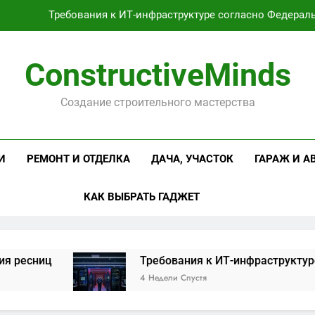
Требования к ИТ-инфраструктуре согласно Федерал
Оцинкованная крученая
ConstructiveMinds
Проектирование и серийное производство светодиодных свет
Создание строительного мастерства
Профессиональная косметика и оборудование для маникюр
Требования к ИТ-инфраструктуре согласно Федерал
И
РЕМОНТ И ОТДЕЛКА
ДАЧА, УЧАСТОК
ГАРАЖ И А
Оцинкованная крученая
КАК ВЫБРАТЬ ГАДЖЕТ
Проектирование и серийное производство светодиодных свет
иц
Требования к ИТ-инфраструктуре согла
4 Недели Спустя