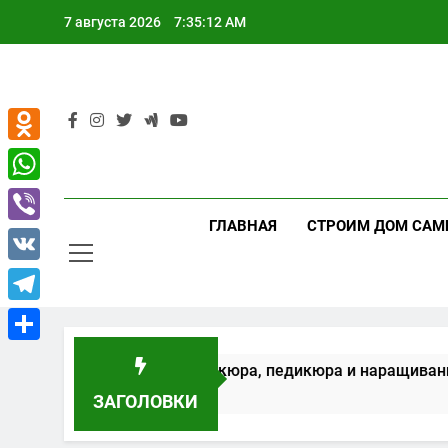
Перейти
7 августа 2026
7:35:13 AM
к
содержимому
Odnoklassniki
WhatsApp
ГЛАВНАЯ
СТРОИМ ДОМ САМ
Viber
VK
Telegram
Отправить
рудование для маникюра, педикюра и наращивания ресн
ЗАГОЛОВКИ