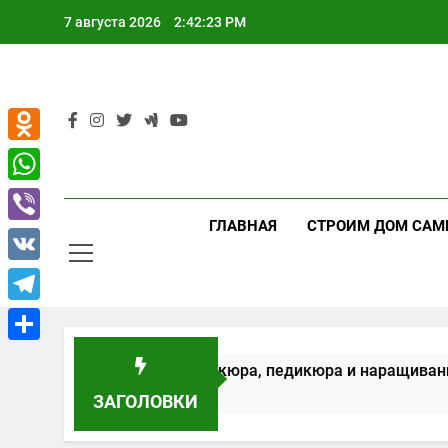
Перейти
7 августа 2026
2:42:24 PM
к
содержимому
Odnoklassniki
WhatsApp
ГЛАВНАЯ
СТРОИМ ДОМ САМ
Viber
VK
Telegram
Отправить
рудование для маникюра, педикюра и наращивания ресни
ЗАГОЛОВКИ