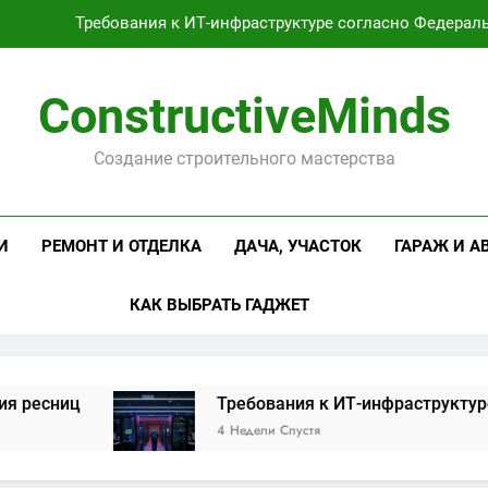
Требования к ИТ-инфраструктуре согласно Федерал
Оцинкованная крученая
ConstructiveMinds
Проектирование и серийное производство светодиодных свет
Создание строительного мастерства
Профессиональная косметика и оборудование для маникюр
Требования к ИТ-инфраструктуре согласно Федерал
И
РЕМОНТ И ОТДЕЛКА
ДАЧА, УЧАСТОК
ГАРАЖ И А
Оцинкованная крученая
КАК ВЫБРАТЬ ГАДЖЕТ
Проектирование и серийное производство светодиодных свет
ц
Требования к ИТ-инфраструктуре согла
4 Недели Спустя