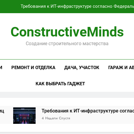
Требования к ИТ-инфраструктуре согласно Федерал
Оцинкованная крученая
ConstructiveMinds
Проектирование и серийное производство светодиодных свет
Создание строительного мастерства
Профессиональная косметика и оборудование для маникюр
Требования к ИТ-инфраструктуре согласно Федерал
И
РЕМОНТ И ОТДЕЛКА
ДАЧА, УЧАСТОК
ГАРАЖ И А
Оцинкованная крученая
КАК ВЫБРАТЬ ГАДЖЕТ
Проектирование и серийное производство светодиодных свет
Требования к ИТ-инфраструктуре согласно Ф
4 Недели Спустя