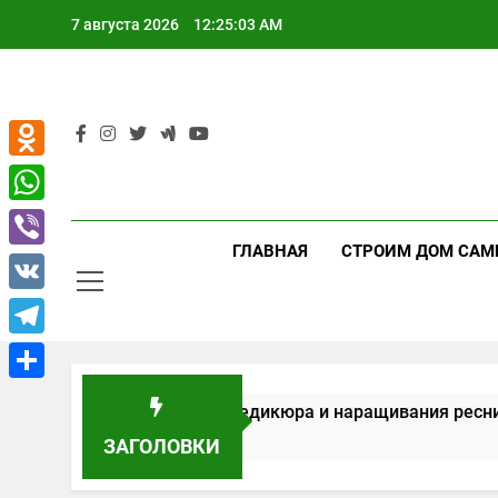
Перейти
7 августа 2026
12:25:03 AM
к
содержимому
Odnoklassniki
WhatsApp
ГЛАВНАЯ
СТРОИМ ДОМ САМ
Viber
VK
Telegram
Отправить
ание для маникюра, педикюра и наращивания ресниц
ЗАГОЛОВКИ