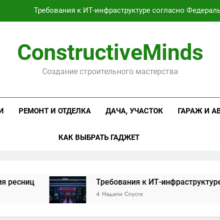
Требования к ИТ-инфраструктуре согласно Федерал
Оцинкованная крученая
ConstructiveMinds
Проектирование и серийное производство светодиодных свет
Создание строительного мастерства
Профессиональная косметика и оборудование для маникюр
Требования к ИТ-инфраструктуре согласно Федерал
И
РЕМОНТ И ОТДЕЛКА
ДАЧА, УЧАСТОК
ГАРАЖ И А
Оцинкованная крученая
КАК ВЫБРАТЬ ГАДЖЕТ
Проектирование и серийное производство светодиодных свет
ц
Требования к ИТ-инфраструктуре согла
4 Недели Спустя