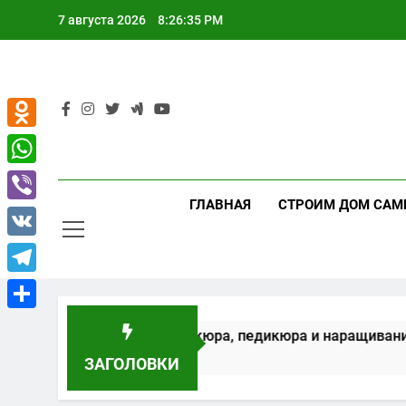
Перейти
7 августа 2026
8:26:36 PM
к
содержимому
Odnoklassniki
WhatsApp
ГЛАВНАЯ
СТРОИМ ДОМ САМ
Viber
VK
Telegram
Отправить
рудование для маникюра, педикюра и наращивания ресни
ЗАГОЛОВКИ