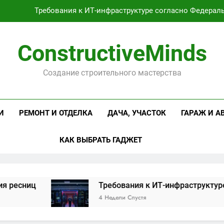
Требования к ИТ-инфраструктуре согласно Федерал
Оцинкованная крученая
ConstructiveMinds
Проектирование и серийное производство светодиодных свет
Создание строительного мастерства
Профессиональная косметика и оборудование для маникюр
Требования к ИТ-инфраструктуре согласно Федерал
И
РЕМОНТ И ОТДЕЛКА
ДАЧА, УЧАСТОК
ГАРАЖ И А
Оцинкованная крученая
КАК ВЫБРАТЬ ГАДЖЕТ
Проектирование и серийное производство светодиодных свет
иц
Требования к ИТ-инфраструктуре согл
4 Недели Спустя