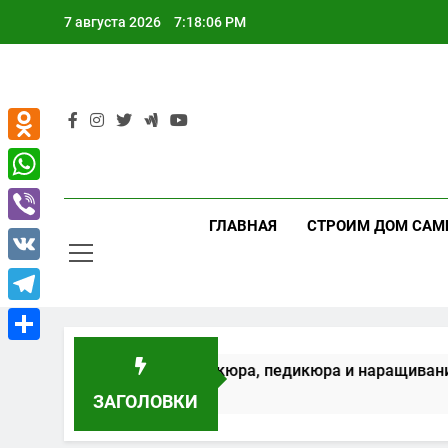
Перейти
7 августа 2026
7:18:07 PM
к
содержимому
Odnoklassniki
WhatsApp
ГЛАВНАЯ
СТРОИМ ДОМ САМ
Viber
VK
Telegram
Отправить
орудование для маникюра, педикюра и наращивания ресн
ЗАГОЛОВКИ