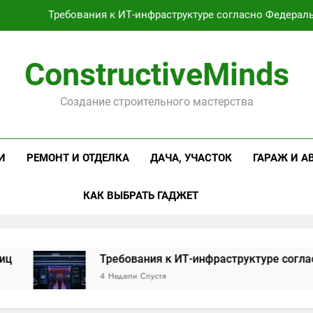
Требования к ИТ-инфраструктуре согласно Федерал
Оцинкованная крученая
ConstructiveMinds
Проектирование и серийное производство светодиодных свет
Создание строительного мастерства
Профессиональная косметика и оборудование для маникюр
Требования к ИТ-инфраструктуре согласно Федерал
И
РЕМОНТ И ОТДЕЛКА
ДАЧА, УЧАСТОК
ГАРАЖ И А
Оцинкованная крученая
КАК ВЫБРАТЬ ГАДЖЕТ
Проектирование и серийное производство светодиодных свет
Требования к ИТ-инфраструктуре согласно Фе
4 Недели Спустя