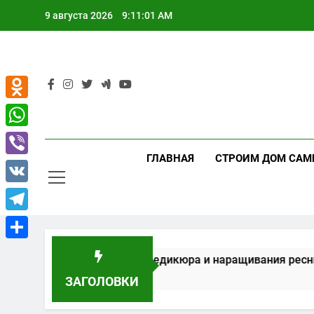
Перейти
9 августа 2026
9:11:01 AM
к
содержимому
Odnoklassniki
WhatsApp
ГЛАВНАЯ
СТРОИМ ДОМ САМ
Viber
VK
Telegram
Отправить
ние для маникюра, педикюра и наращивания ресниц
ЗАГОЛОВКИ