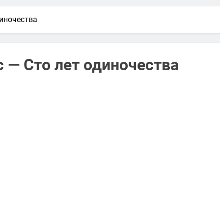
диночества
 — Сто лет одиночества
ть