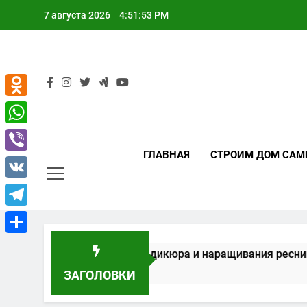
Перейти
7 августа 2026
4:51:53 PM
к
содержимому
Odnoklassniki
WhatsApp
ГЛАВНАЯ
СТРОИМ ДОМ САМ
Viber
VK
Telegram
Отправить
ие для маникюра, педикюра и наращивания ресниц
ЗАГОЛОВКИ