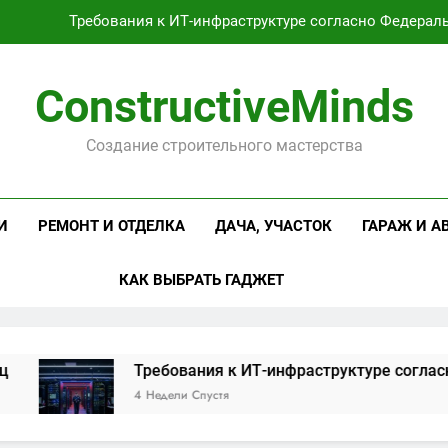
Требования к ИТ-инфраструктуре согласно Федерал
Оцинкованная крученая
ConstructiveMinds
Проектирование и серийное производство светодиодных свет
Создание строительного мастерства
Профессиональная косметика и оборудование для маникюр
Требования к ИТ-инфраструктуре согласно Федерал
И
РЕМОНТ И ОТДЕЛКА
ДАЧА, УЧАСТОК
ГАРАЖ И А
Оцинкованная крученая
КАК ВЫБРАТЬ ГАДЖЕТ
Проектирование и серийное производство светодиодных свет
Требования к ИТ-инфраструктуре согласно Фед
4 Недели Спустя