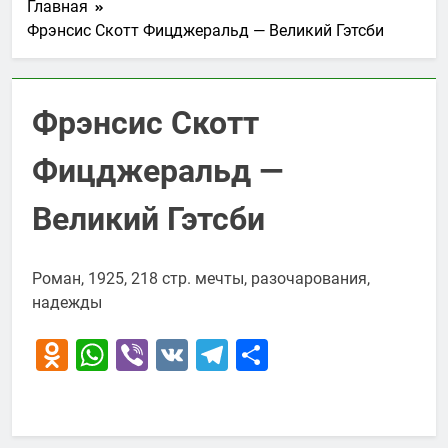
Главная
Фрэнсис Скотт Фицджеральд — Великий Гэтсби
Фрэнсис Скотт
Фицджеральд —
Великий Гэтсби
Роман, 1925, 218 стр. мечты, разочарования,
надежды
Odnoklassniki
WhatsApp
Viber
VK
Telegram
Отправить