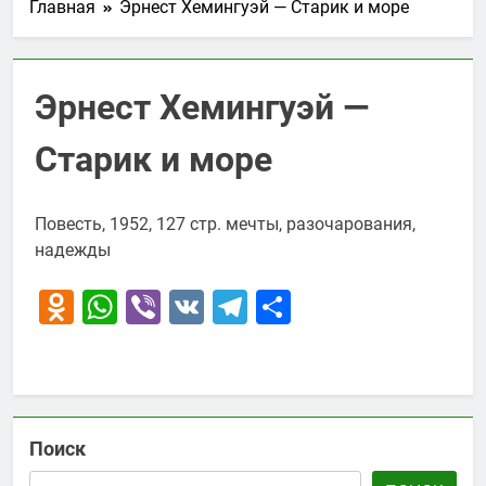
Главная
Эрнест Хемингуэй — Старик и море
Эрнест Хемингуэй —
Старик и море
Повесть, 1952, 127 стр. мечты, разочарования,
надежды
Odnoklassniki
WhatsApp
Viber
VK
Telegram
Отправить
Поиск