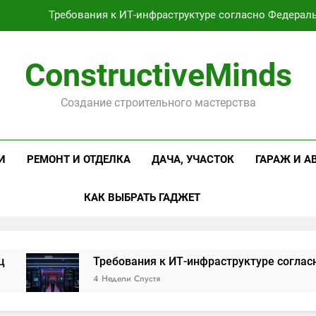
Требования к ИТ-инфраструктуре согласно Федерал
Оцинкованная крученая
ConstructiveMinds
Проектирование и серийное производство светодиодных свет
Создание строительного мастерства
Профессиональная косметика и оборудование для маникюр
Требования к ИТ-инфраструктуре согласно Федерал
И
РЕМОНТ И ОТДЕЛКА
ДАЧА, УЧАСТОК
ГАРАЖ И А
Оцинкованная крученая
КАК ВЫБРАТЬ ГАДЖЕТ
Проектирование и серийное производство светодиодных свет
Требования к ИТ-инфраструктуре согласно Фед
4 Недели Спустя