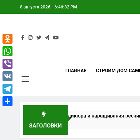
Перейти
8 августа 2026
6:46:32 PM
к
содержимому
Odnoklassniki
WhatsApp
ГЛАВНАЯ
СТРОИМ ДОМ САМ
Viber
VK
Telegram
Отправить
ие для маникюра, педикюра и наращивания ресниц
ЗАГОЛОВКИ