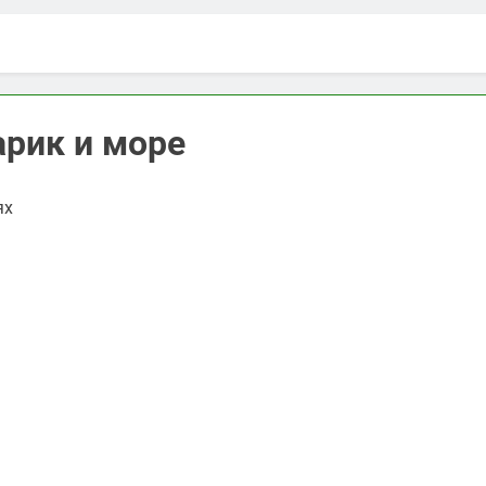
арик и море
ях
ть