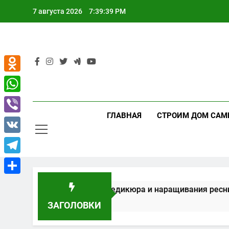
Перейти
7 августа 2026
7:39:39 PM
к
содержимому
Odnoklassniki
WhatsApp
ГЛАВНАЯ
СТРОИМ ДОМ САМ
Viber
VK
Telegram
Отправить
вание для маникюра, педикюра и наращивания ресниц
ЗАГОЛОВКИ