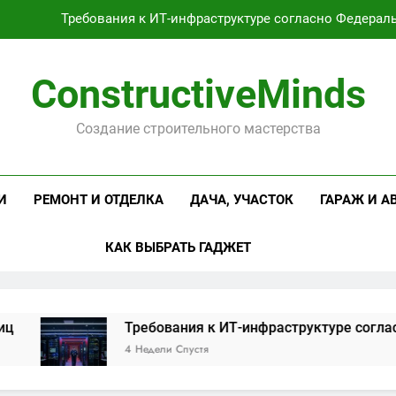
Требования к ИТ-инфраструктуре согласно Федерал
Оцинкованная крученая
ConstructiveMinds
Проектирование и серийное производство светодиодных свет
Создание строительного мастерства
Профессиональная косметика и оборудование для маникюр
Требования к ИТ-инфраструктуре согласно Федерал
И
РЕМОНТ И ОТДЕЛКА
ДАЧА, УЧАСТОК
ГАРАЖ И А
Оцинкованная крученая
КАК ВЫБРАТЬ ГАДЖЕТ
Проектирование и серийное производство светодиодных свет
Требования к ИТ-инфраструктуре согласно 
4 Недели Спустя