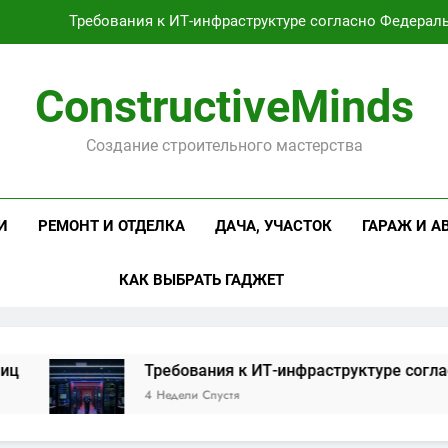
Требования к ИТ-инфраструктуре согласно Федерал
Оцинкованная крученая
ConstructiveMinds
Проектирование и серийное производство светодиодных свет
Создание строительного мастерства
Профессиональная косметика и оборудование для маникюр
Требования к ИТ-инфраструктуре согласно Федерал
И
РЕМОНТ И ОТДЕЛКА
ДАЧА, УЧАСТОК
ГАРАЖ И А
Оцинкованная крученая
КАК ВЫБРАТЬ ГАДЖЕТ
Проектирование и серийное производство светодиодных свет
Требования к ИТ-инфраструктуре согласно 
4 Недели Спустя