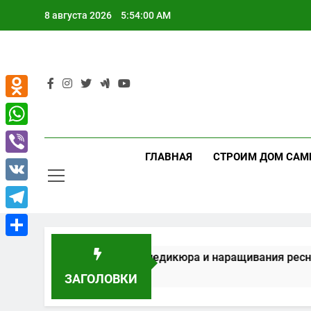
Перейти
8 августа 2026
5:54:00 AM
к
содержимому
Odnoklassniki
WhatsApp
ГЛАВНАЯ
СТРОИМ ДОМ САМ
Viber
VK
Telegram
Отправить
вание для маникюра, педикюра и наращивания ресниц
ЗАГОЛОВКИ