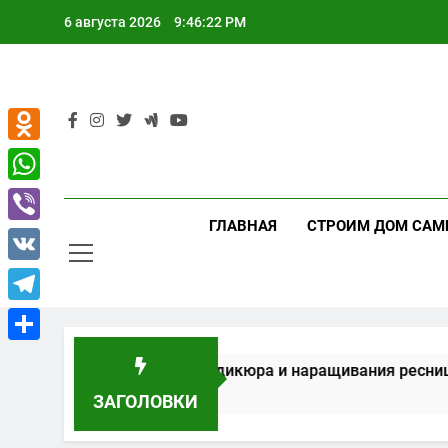
Перейти
6 августа 2026
9:46:22 PM
к
содержимому
Odnoklassniki
WhatsApp
ГЛАВНАЯ
СТРОИМ ДОМ САМ
Viber
VK
Telegram
Отправить
ие для маникюра, педикюра и наращивания ресниц
ЗАГОЛОВКИ