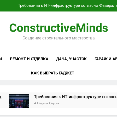
Требования к ИТ-инфраструктуре согласно Федерал
Оцинкованная крученая
ConstructiveMinds
Проектирование и серийное производство светодиодных свет
Создание строительного мастерства
Профессиональная косметика и оборудование для маникюр
Требования к ИТ-инфраструктуре согласно Федерал
И
РЕМОНТ И ОТДЕЛКА
ДАЧА, УЧАСТОК
ГАРАЖ И А
Оцинкованная крученая
КАК ВЫБРАТЬ ГАДЖЕТ
Проектирование и серийное производство светодиодных свет
Требования к ИТ-инфраструктуре согласно Фед
4 Недели Спустя